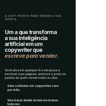
SOU GRATO EU TE AMO
VENDAS ABENÇOADAS
EU SINTO MUITO
POR FAVOR ME PERDOA
SOU GRATO EU TE AMO
A COPY PRONTA PARA VENDER A SUA
OFERTA.
Um a que transforma
a sua inteligência
artificial em um
copywriter que
escreve para vender.
Você ativa em qualquer IA e ela passa a
escrever suas páginas, anúncios e posts no
padrão de quem vende todos os dias.
Sem contratar um copywriter caro
por mês.
Sem travar diante da tela em branco
toda vez.