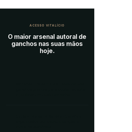
ACESSO VITALÍCIO
O maior arsenal autoral de
ganchos nas suas mãos
hoje.
Ganchos Pro completo ·
Mais de 560
ganchos prontos para copiar, adaptar
e publicar em qualquer nicho.
Categorias estratégicas ·
Ganchos
organizados por estilo, intenção e
efeito na audiência.