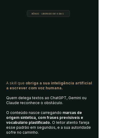
BÔNUS · LIBERADO EM 8 DIAS
A skill que
obriga a sua inteligência artificial
a escrever com voz humana.
Quem delega textos ao ChatGPT, Gemini ou
Claude reconhece o obstáculo.
O conteúdo nasce carregando
marcas de
origem sintética, com frases previsíveis e
vocabulário plastificado.
O leitor atento fareja
esse padrão em segundos, e a sua autoridade
sofre no caminho.