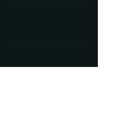
Exemplos práticos ·
Modelos de
adaptação para posts, carrosséis,
vídeos, stories, anúncios e páginas
de venda.
Aplicação imediata
·
Escolha o
gancho, adapte ao seu mercado e
publique com uma primeira frase feita
para prender atenção.
Bônus 1
· O Filtro Humano
· Tire as
marcas de IA e mantenha a sua voz
no texto.
Acesso vitalício + entrada imediata na
área de membros.